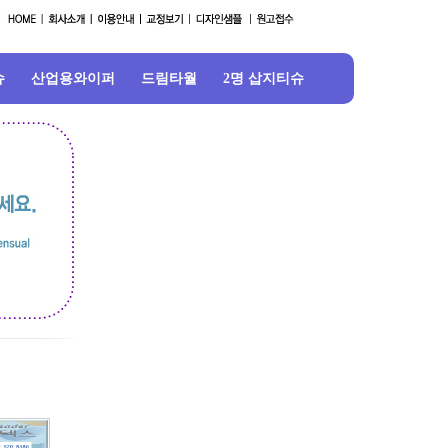
슈
산업용와이퍼
드림타월
2명 삽지티슈