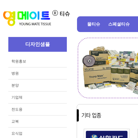
물티슈
스페셜티슈
디자인샘플
학원홍보
병원
분양
기업체
전도용
교복
요식업