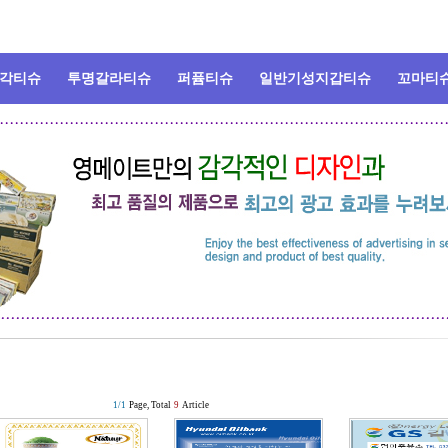
각티슈
투명갈라티슈
퍼퓸티슈
일반기성지갑티슈
꼬마티
1/1
Page, Total
9
Article