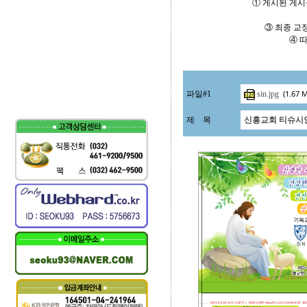
① 게시된 게시
③ 최종 교
④ 
(1.67 
파일
#1
sin.jpg
제
목
신흥교회 티슈시